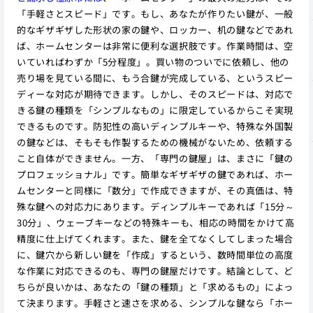
「手軽さとスピード」です。もし、あなたが作りたい鍵が、一般
的なギザギザした形状の家の鍵や、ロッカー、机の鍵などであれ
ば、ホームセンターは非常に便利な選択肢です。作業時間は、空
いていればわずか「5分程度」。買い物のついでに依頼し、他の
売り場を見ている間に、もう合鍵が完成している、というスピー
ディーな対応が期待できます。しかし、そのスピードは、対応で
きる鍵の種類を「シンプルなもの」に限定しているからこそ実現
できるものです。防犯性の高いディンプルキーや、特殊な外国製
の鍵などは、そもそも作製するための機械がないため、依頼する
こと自体ができません。一方、「専門の鍵屋」は、まさに「鍵の
プロフェッショナル」です。簡単なギザギザの鍵であれば、ホー
ムセンターと同様に「数分」で作成できますが、その真価は、特
殊な鍵への対応力にあります。ディンプルキーであれば「15分～
30分」、ウェーブキーなどの特殊キーも、相応の時間をかけて高
精度に仕上げてくれます。また、鍵を全てなくしてしまった場合
に、鍵穴から新しい鍵を「作成」するという、数時間単位の高度
な作業に対応できるのも、専門の鍵屋だけです。結論として、ど
ちらが良いかは、あなたの「鍵の種類」と「求めるもの」によっ
て決まります。手軽さと速さを求める、シンプルな鍵なら「ホー