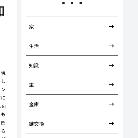
知
家
生活
知識
、現
製し
車
ィン
成に
金庫
方向
のも
ら四
鍵交換
から