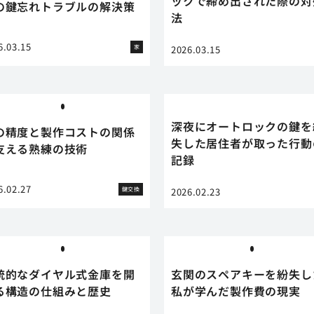
ックで締め出された際の対
の鍵忘れトラブルの解決策
法
6.03.15
家
2026.03.15
深夜にオートロックの鍵を
の精度と製作コストの関係
失した居住者が取った行動
支える熟練の技術
記録
6.02.27
鍵交換
2026.02.23
統的なダイヤル式金庫を開
玄関のスペアキーを紛失し
る構造の仕組みと歴史
私が学んだ製作費の現実