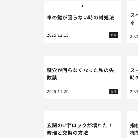
ス
車の鍵が回らない時の対処法
る
2025.12.15
知識
202
鍵穴が回らなくなった私の失
ス
敗談
時
2025.11.20
202
生活
玄関のU字ロックが壊れた！
指
修理と交換の方法
機