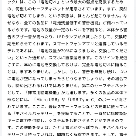
ック）は、この「電池切れ」という最大の弱点を克服するため
の、何重ものセーフティネットが用意されています。まず、突然
電池が切れてしまう、という事態は、ほとんど起こりません。な
ぜなら、全ての製品に「電池残量低下の警告機能」が備わってい
るからです。電池の残量が一定のレベルを下回ると、本体から警
告のブザー音が鳴ったり、LEDランプが点滅したりして、交換時
期を知らせてくれます。スマートフォンアプリと連携しているモ
デルであれば、「電池残量が20%になりました。交換してくださ
い」といった通知が、スマホに直接届きます。このサインを見逃
さずに、早めに電池を交換しておけば、完全な電池切れに陥るこ
とは、まずありません。しかし、もし、警告を無視し続け、つい
に電池が空になってしまったらどうなるでしょうか。その場合で
も、締め出されるわけではありません。第二のセーフティネット
として、「非常用給電機能」が活躍します。多くの製品の本体下
部などには、「Micro USB」や「USB Type-C」のポートが隠さ
れています。ここに、普段スマートフォンなどの充電に使ってい
る「モバイルバッテリー」を接続することで、一時的に指紋認証
キーに電力を供給し、システムを起動させることができるので
す。この機能を使えば、たとえ電池が空っぽでも、モバイルバッ
テリーさえ持っていれば、問題なく解錠できます。そして、電子